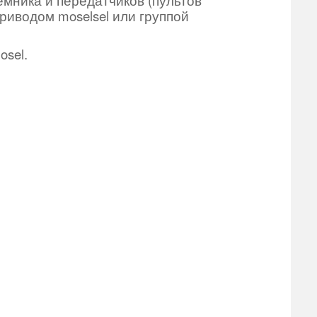
риводом moselsel или группой
osel.