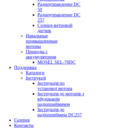
Радиоуправление DС
50
Радиоуправление DС
257
Солнце-ветровой
датчик
Навальные
промышленные
моторы
Приводы с
аккумулятором
MOSEL SEL-70DС
Поддержка
Каталоги
Інструкціі
Інструкція по
установці мотора
Інструкція до моторів з
вбудованім
радіоприймачем
Інструкція до
радіоприймача DC257
Галерея
Контакты