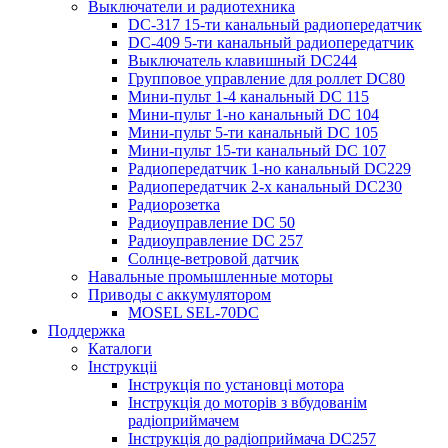
Выключатели и радиотехника
DC-317 15-ти канальный радиопередатчик
DC-409 5-ти канальный радиопередатчик
Выключатель клавишный DC244
Групповое управление для роллет DC80
Мини-пульт 1-4 канальный DС 115
Мини-пульт 1-но канальный DС 104
Мини-пульт 5-ти канальный DС 105
Мини-пульт 15-ти канальный DС 107
Радиопередатчик 1-но канальный DC229
Радиопередатчик 2-х канальный DC230
Радиорозетка
Радиоуправление DС 50
Радиоуправление DС 257
Солнце-ветровой датчик
Навальные промышленные моторы
Приводы с аккумулятором
MOSEL SEL-70DС
Поддержка
Каталоги
Інструкціі
Інструкція по установці мотора
Інструкція до моторів з вбудованім
радіоприймачем
Інструкція до радіоприймача DC257