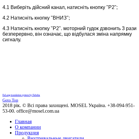
4.1 Виберіть дійсний канал, натисніть кнопку "P2";
4.2 Натисніть кнопку "ВНИЗ";
4.3 Натисніть кнопку "P2". моторний гудок дзвонить 3 рази
безперервно, він означає, що відбулася зміна напрямку
сигналу.
FaLang translation system by Faboba
Goto Top
2018 рік. © Всі права захищені. MOSEL Україна. +38-094-951-
53-00. office@mosel.com.ua
Главная
О компании
Продукция
Внутривальные двигатели