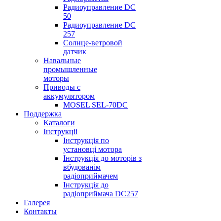
Радиоуправление DС
50
Радиоуправление DС
257
Солнце-ветровой
датчик
Навальные
промышленные
моторы
Приводы с
аккумулятором
MOSEL SEL-70DС
Поддержка
Каталоги
Інструкціі
Інструкція по
установці мотора
Інструкція до моторів з
вбудованім
радіоприймачем
Інструкція до
радіоприймача DC257
Галерея
Контакты