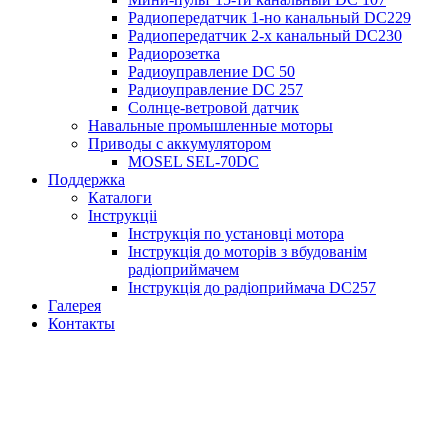
Радиопередатчик 1-но канальный DC229
Радиопередатчик 2-х канальный DC230
Радиорозетка
Радиоуправление DС 50
Радиоуправление DС 257
Солнце-ветровой датчик
Навальные промышленные моторы
Приводы с аккумулятором
MOSEL SEL-70DС
Поддержка
Каталоги
Інструкціі
Інструкція по установці мотора
Інструкція до моторів з вбудованім
радіоприймачем
Інструкція до радіоприймача DC257
Галерея
Контакты