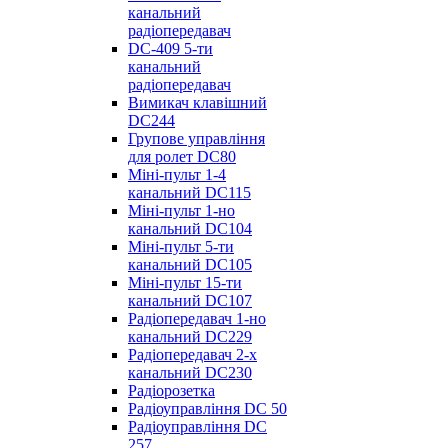
канальний
радіопередавач
DC-409 5-ти
канальний
радіопередавач
Вимикач клавішний
DC244
Групове управління
для ролет DC80
Міні-пульт 1-4
канальний DC115
Міні-пульт 1-но
канальний DC104
Міні-пульт 5-ти
канальний DC105
Міні-пульт 15-ти
канальний DC107
Радіопередавач 1-но
канальний DC229
Радіопередавач 2-х
канальний DC230
Радіорозетка
Радіоуправління DC 50
Радіоуправління DC
257