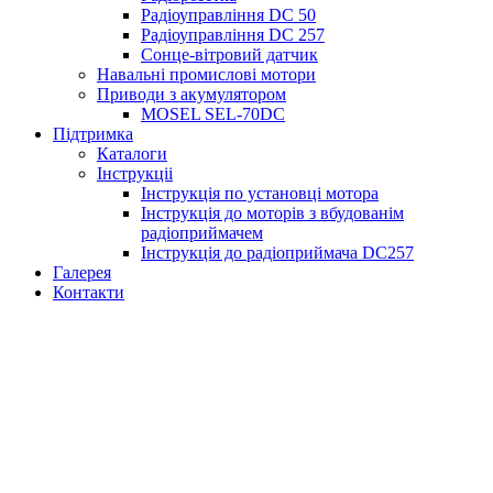
Радіоуправління DC 50
Радіоуправління DC 257
Сонце-вітровий датчик
Навальні промислові мотори
Приводи з акумулятором
MOSEL SEL-70DС
Підтримка
Каталоги
Інструкціі
Інструкція по установці мотора
Інструкція до моторів з вбудованім
радіоприймачем
Інструкція до радіоприймача DC257
Галерея
Контакти