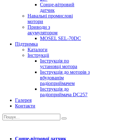
Сонце-вітровий
датчик
Навальні промислові
мотори
Приводи з
акумулятором
MOSEL SEL-70DС
Підтримка
Каталоги
Інструкціі
Інструкція по
установці мотора
Інструкція до моторів з
вбудованім
радіоприймачем
Інструкція до
радіоприймача DC257
Галерея
Контакти
Сонце-вітрової датчик