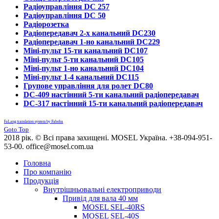
Радіоуправління DC 257
Радіоуправління DC 50
Радіорозетка
Радіопередавач 2-х канальний DC230
Радіопередавач 1-но канальний DC229
Міні-пульт 15-ти канальний DC107
Міні-пульт 5-ти канальний DC105
Міні-пульт 1-но канальний DC104
Міні-пульт 1-4 канальний DC115
Групове управління для ролет DC80
DC-409 настінний 5-ти канальний радіопередавач
DC-317 настінний 15-ти канальний радіопередавач
FaLang translation system by Faboba
Goto Top
2018 рік. © Всі права захищені. MOSEL Україна. +38-094-951-
53-00. office@mosel.com.ua
Головна
Про компанію
Продукція
Внутрішньовальні електроприводи
Привід для вала 40 мм
MOSEL SEL-40RS
MOSEL SEL-40S