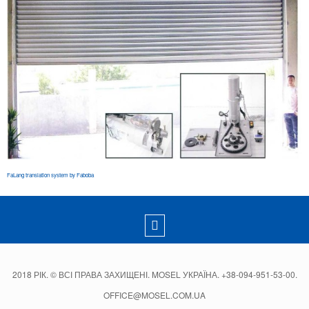
FaLang translation system by Faboba
2018 РІК. © ВСІ ПРАВА ЗАХИЩЕНІ. MOSEL УКРАЇНА. +38-094-951-53-00.
OFFICE@MOSEL.COM.UA